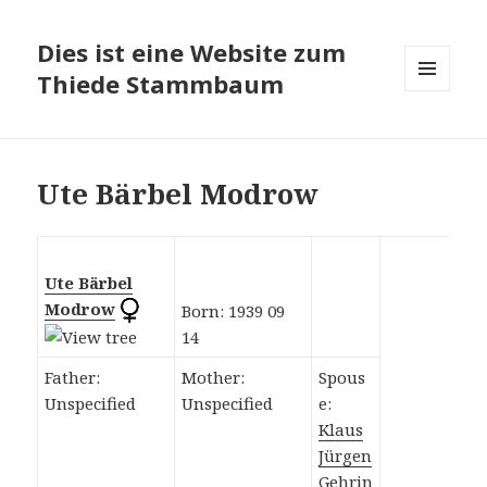
Dies ist eine Website zum
Thiede Stammbaum
MENÜ
UND
WIDGETS
Ute Bärbel Modrow
Ute Bärbel
Modrow
Born: 1939 09
14
Father:
Mother:
Spous
Unspecified
Unspecified
e:
Klaus
Jürgen
Gehrin