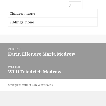
g
Children: none
Siblings: none
Beitragsnavigation
ZURÜCK
Karin Ellenore Maria Modrow
Vorheriger
Beitrag:
WEITER
Willi Friedrich Modrow
Nächster
Beitrag:
Stolz präsentiert von WordPress