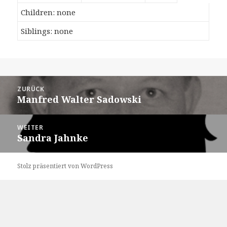
Children: none
Siblings: none
Beitragsnavigation
ZURÜCK
Manfred Walter Sadowski
Vorheriger
Beitrag:
WEITER
Sandra Jahnke
Nächster
Beitrag:
Stolz präsentiert von WordPress