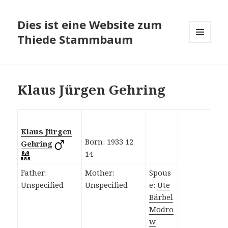
Dies ist eine Website zum
Thiede Stammbaum
MENÜ
UND
WIDGETS
Klaus Jürgen Gehring
Klaus Jürgen
Born: 1933 12
Gehring
14
Father:
Mother:
Spous
Unspecified
Unspecified
e:
Ute
Bärbel
Modro
w