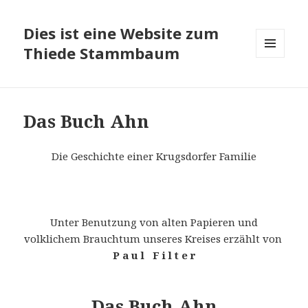
Dies ist eine Website zum
Thiede Stammbaum
MENÜ
UND
WIDGETS
Das Buch Ahn
Die Geschichte einer Krugsdorfer Familie
Unter Benutzung von alten Papieren und
volklichem Brauchtum unseres Kreises erzählt von
P a u l F i l t e r
Das Buch Ahn