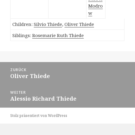
Modro
w
Children:
Silvio Thiede
,
Oliver Thiede
Siblings:
Rosemarie Ruth Thiede
Beitragsnavigation
ZURÜCK
Oliver Thiede
Vorheriger
Beitrag:
WEITER
Alessio Richard Thiede
Nächster
Beitrag:
Stolz präsentiert von WordPress