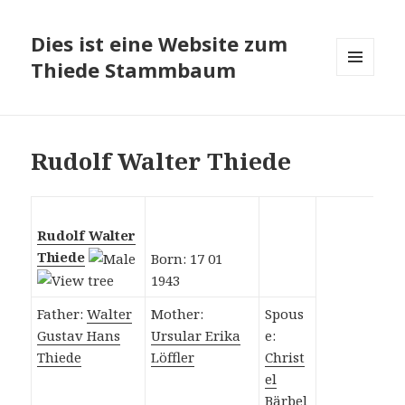
Dies ist eine Website zum
Thiede Stammbaum
MENÜ
UND
WIDGETS
Rudolf Walter Thiede
Rudolf Walter
Thiede
Born: 17 01
1943
Father:
Walter
Mother:
Spous
Gustav Hans
Ursular Erika
e:
Thiede
Löffler
Christ
el
Bärbel