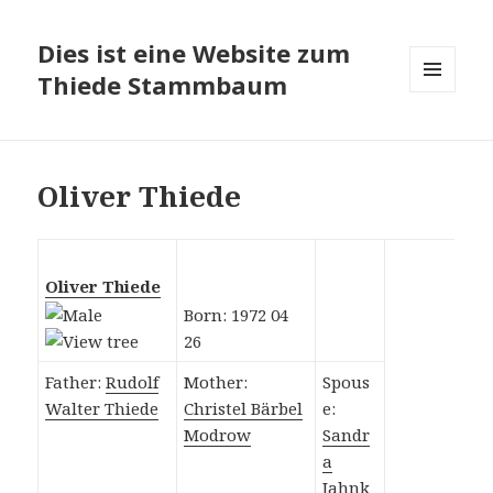
Dies ist eine Website zum
Thiede Stammbaum
MENÜ
UND
WIDGETS
Oliver Thiede
Oliver Thiede
Born: 1972 04
26
Father:
Rudolf
Mother:
Spous
Walter Thiede
Christel Bärbel
e:
Modrow
Sandr
a
Jahnk