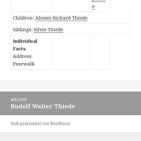
e
Children:
Alessio Richard Thiede
Siblings:
Silvio Thiede
Individual
Facts
Address:
Pasewalk
Beitragsnavigation
WEITER
Rudolf Walter Thiede
Nächster
Beitrag:
Stolz präsentiert von WordPress