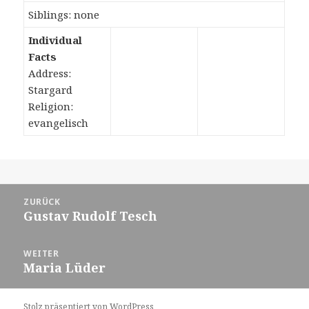
Siblings: none
Individual
Facts
Address:
Stargard
Religion:
evangelisch
Beitragsnavigation
ZURÜCK
Gustav Rudolf Tesch
Vorheriger
Beitrag:
WEITER
Maria Lüder
Nächster
Beitrag:
Stolz präsentiert von WordPress