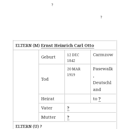
?
?
Familiengruppenblatt - Kind
ELTERN (
M
)
Ernst Heinrich Carl Otto
Carmzow
12 DEC
Geburt
1842
Pasewalk
20 MAR
1919
,
Tod
Deutschl
and
Heirat
to
?
Vater
?
Mutter
?
ELTERN (
U
) ?