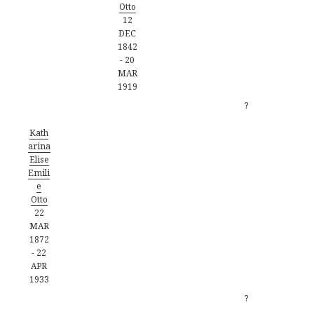
Otto
12
DEC
1842
-
20
MAR
1919
?
Kath
arina
Elise
Emili
e
Otto
22
MAR
1872
-
22
APR
1933
?