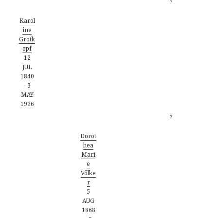
?
Karol
ine
Grotk
opf
12
JUL
1840
-
3
MAY
1926
?
Dorot
hea
Mari
e
Völke
r
5
AUG
1868