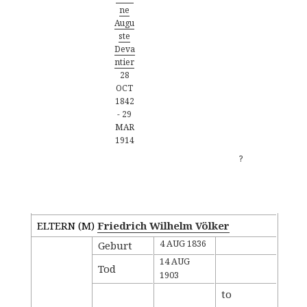
ne
Augu
ste
Deva
ntier
28
OCT
1842
-
29
MAR
1914
?
Familiengruppenblatt - Kind
ELTERN (
M
)
Friedrich Wilhelm Völker
4 AUG 1836
Geburt
14 AUG
Tod
1903
to