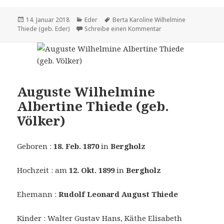
Veröffentlicht
Kategorien
Tags
14. Januar 2018
Eder
Berta Karoline Wilhelmine
am
zu Berta Karoline Wil
Thiede (geb. Eder)
Schreibe einen Kommentar
Auguste Wilhelmine
Albertine Thiede (geb.
Völker)
Geboren :
18. Feb. 1870
in
Bergholz
Hochzeit : am
12. Okt. 1899
in
Bergholz
Ehemann :
Rudolf Leonard August Thiede
Kinder : Walter Gustav Hans, Käthe Elisabeth