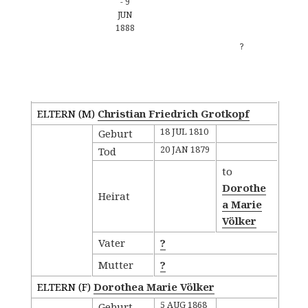
-
9
JUN
1888
?
Familiengruppenblatt - Kind
ELTERN (
M
)
Christian Friedrich Grotkopf
18 JUL 1810
Geburt
20 JAN 1879
Tod
to
Dorothe
Heirat
a Marie
Völker
Vater
?
Mutter
?
ELTERN (
F
)
Dorothea Marie Völker
5 AUG 1868
Geburt