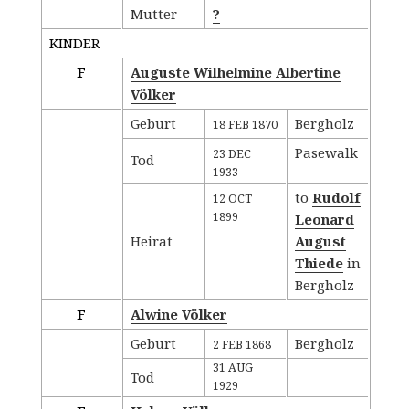
Mutter
?
KINDER
F
Auguste Wilhelmine Albertine
Völker
Geburt
Bergholz
18 FEB 1870
Pasewalk
23 DEC
Tod
1933
to
Rudolf
12 OCT
1899
Leonard
Heirat
August
Thiede
in
Bergholz
F
Alwine Völker
Geburt
Bergholz
2 FEB 1868
31 AUG
Tod
1929