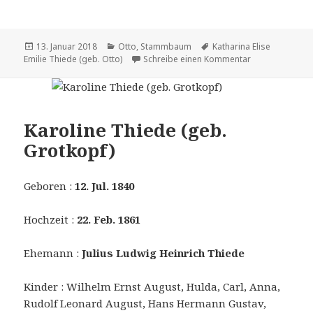
Veröffentlicht
Kategorien
Tags
13. Januar 2018
Otto
,
Stammbaum
Katharina Elise
am
zu Katharina Eli
Emilie Thiede (geb. Otto)
Schreibe einen Kommentar
Karoline Thiede (geb.
Grotkopf)
Geboren :
12. Jul. 1840
Hochzeit :
22. Feb. 1861
Ehemann :
Julius Ludwig Heinrich Thiede
Kinder : Wilhelm Ernst August, Hulda, Carl, Anna,
Rudolf Leonard August, Hans Hermann Gustav,