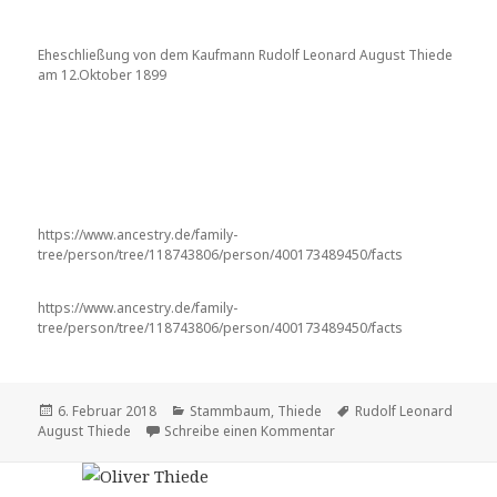
Eheschließung von dem Kaufmann Rudolf Leonard August Thiede
am 12.Oktober 1899
https://www.ancestry.de/family-
tree/person/tree/118743806/person/400173489450/facts
https://www.ancestry.de/family-
tree/person/tree/118743806/person/400173489450/facts
Veröffentlicht
Kategorien
Tags
6. Februar 2018
Stammbaum
,
Thiede
Rudolf Leonard
am
zu Rudolf Leonard Augus
August Thiede
Schreibe einen Kommentar