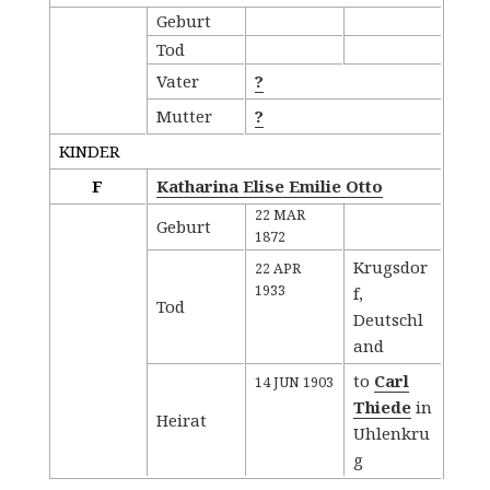
Geburt
Tod
Vater
?
Mutter
?
KINDER
F
Katharina Elise Emilie Otto
22 MAR
Geburt
1872
Krugsdor
22 APR
1933
f,
Tod
Deutschl
and
to
Carl
14 JUN 1903
Thiede
in
Heirat
Uhlenkru
g