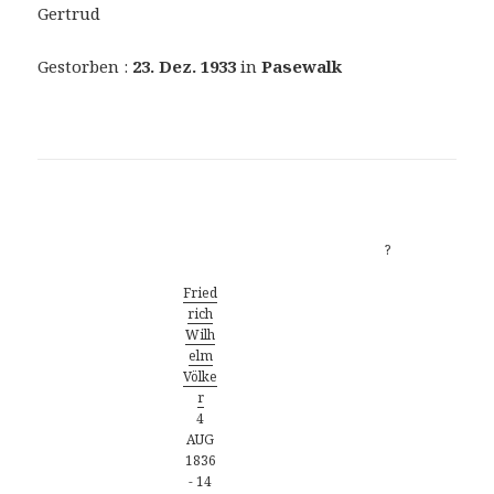
Gertrud
Gestorben :
23. Dez. 1933
in
Pasewalk
Vorfahren
?
Fried
rich
Wilh
elm
Völke
r
4
AUG
1836
-
14