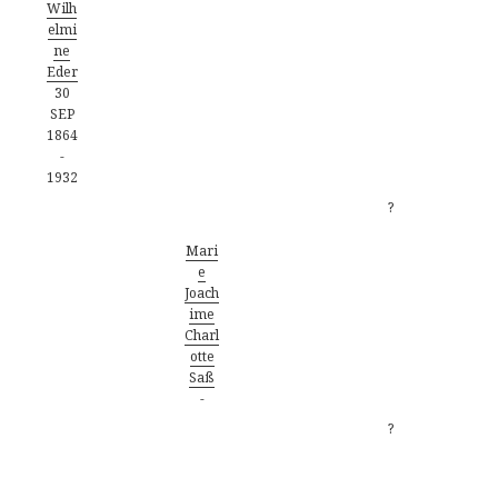
Wilh
elmi
ne
Eder
30
SEP
1864
-
1932
?
Mari
e
Joach
ime
Charl
otte
Saß
-
?
Familiengruppenblatt - Kind