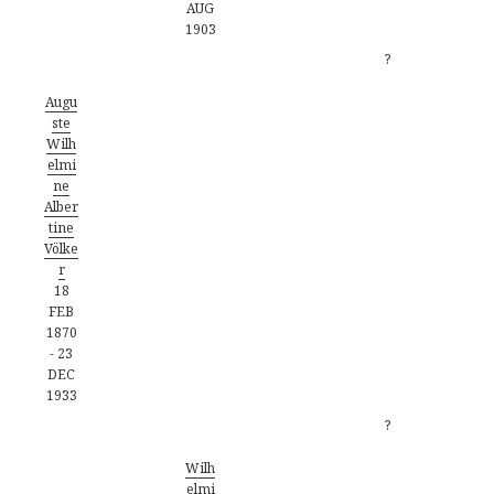
AUG
1903
?
Augu
ste
Wilh
elmi
ne
Alber
tine
Völke
r
18
FEB
1870
-
23
DEC
1933
?
Wilh
elmi