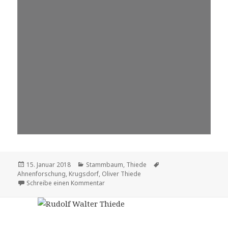
Veröffentlicht
Kategorien
Tags
15. Januar 2018
Stammbaum
,
Thiede
am
Ahnenforschung
,
Krugsdorf
,
Oliver Thiede
zu Oliver Thiede
Schreibe einen Kommentar