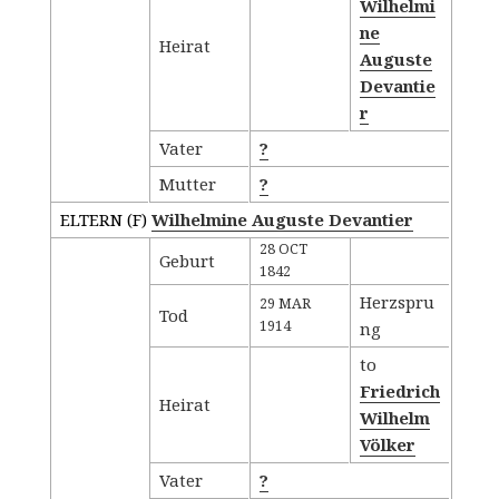
Wilhelmi
ne
Heirat
Auguste
Devantie
r
Vater
?
Mutter
?
ELTERN (
F
)
Wilhelmine Auguste Devantier
28 OCT
Geburt
1842
Herzspru
29 MAR
Tod
1914
ng
to
Friedrich
Heirat
Wilhelm
Völker
Vater
?