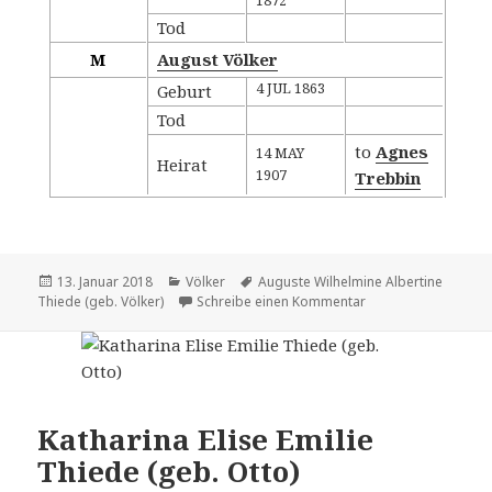
1872
Tod
M
August Völker
4 JUL 1863
Geburt
Tod
to
Agnes
14 MAY
Heirat
1907
Trebbin
Veröffentlicht
Kategorien
Tags
13. Januar 2018
Völker
Auguste Wilhelmine Albertine
am
zu Auguste Wilhelmi
Thiede (geb. Völker)
Schreibe einen Kommentar
Katharina Elise Emilie
Thiede (geb. Otto)