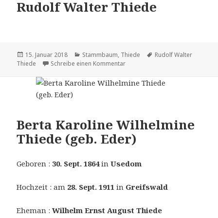
Rudolf Walter Thiede
Veröffentlicht
Kategorien
Tags
15. Januar 2018
Stammbaum
,
Thiede
Rudolf Walter
am
zu Rudolf Walter Thiede
Thiede
Schreibe einen Kommentar
Berta Karoline Wilhelmine
Thiede (geb. Eder)
Geboren :
30. Sept. 1864
in
Usedom
Hochzeit : am
28. Sept. 1911
in
Greifswald
Eheman :
Wilhelm Ernst August Thiede