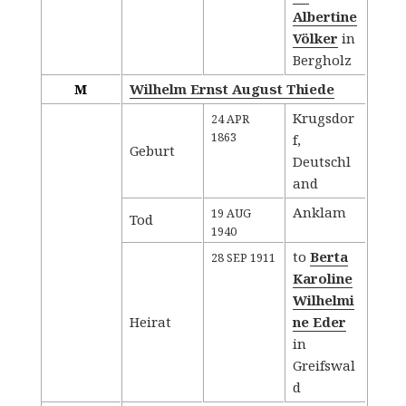
Albertine
Völker
in
Bergholz
M
Wilhelm Ernst August Thiede
Krugsdor
24 APR
1863
f,
Geburt
Deutschl
and
Anklam
19 AUG
Tod
1940
to
Berta
28 SEP 1911
Karoline
Wilhelmi
Heirat
ne Eder
in
Greifswal
d