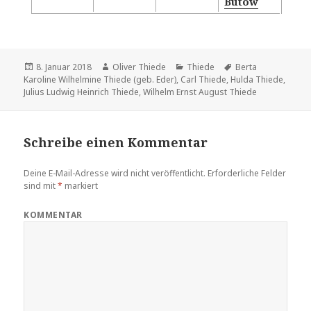
Bütow
Veröffentlicht
Autor
Kategorien
Tags
8. Januar 2018
Oliver Thiede
Thiede
Berta
am
Karoline Wilhelmine Thiede (geb. Eder)
,
Carl Thiede
,
Hulda Thiede
,
Julius Ludwig Heinrich Thiede
,
Wilhelm Ernst August Thiede
Schreibe einen Kommentar
Deine E-Mail-Adresse wird nicht veröffentlicht.
Erforderliche Felder
sind mit
*
markiert
KOMMENTAR