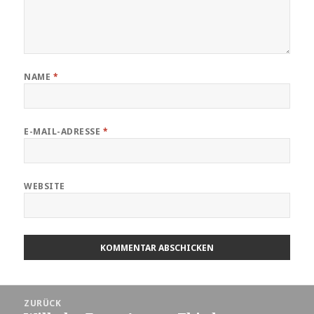
NAME
*
E-MAIL-ADRESSE
*
WEBSITE
Beitragsnavigation
ZURÜCK