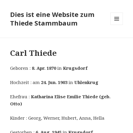
Dies ist eine Website zum
Thiede Stammbaum
MENÜ
UND
WIDGETS
Carl Thiede
Geboren :
8. Apr. 1870
in
Krugsdorf
Hochzeit : am
24. Jun. 1903
in
Uhlenkrug
Ehefrau :
Katharina Elise Emilie Thiede (geb.
Otto)
Kinder : Georg, Werner, Hubert, Anna, Hella
Gestorben :
6. Aug. 1945
in
Krugsdorf