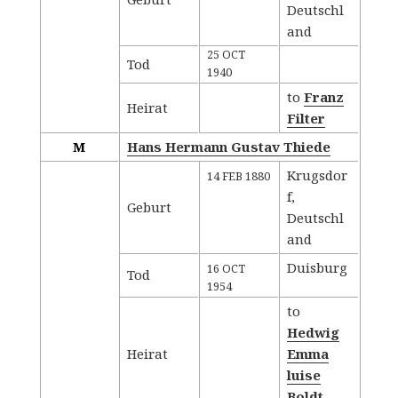
Deutschl
and
25 OCT
Tod
1940
to
Franz
Heirat
Filter
M
Hans Hermann Gustav Thiede
Krugsdor
14 FEB 1880
f,
Geburt
Deutschl
and
Duisburg
16 OCT
Tod
1954
to
Hedwig
Heirat
Emma
luise
Boldt