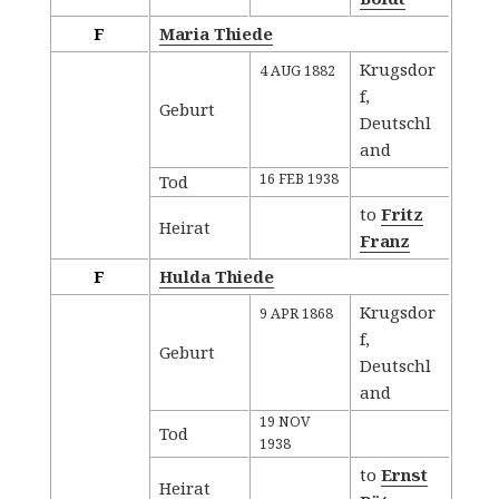
F
Maria Thiede
Krugsdor
4 AUG 1882
f,
Geburt
Deutschl
and
16 FEB 1938
Tod
to
Fritz
Heirat
Franz
F
Hulda Thiede
Krugsdor
9 APR 1868
f,
Geburt
Deutschl
and
19 NOV
Tod
1938
to
Ernst
Heirat