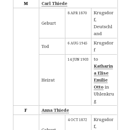
M
Carl Thiede
Krugsdor
8 APR 1870
f,
Geburt
Deutschl
and
Krugsdor
6 AUG 1945
Tod
f
to
14 JUN 1903
Katharin
a Elise
Heirat
Emilie
Otto
in
Uhlenkru
g
F
Anna Thiede
Krugsdor
4 OCT 1872
f,
Geburt