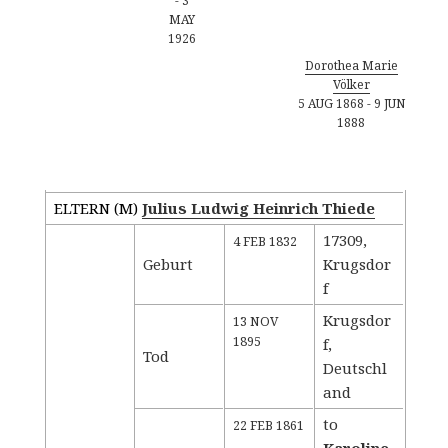
-
3
MAY
1926
Dorothea Marie
Völker
5 AUG 1868
-
9 JUN
1888
Familiengruppenblatt - Kind
ELTERN (
M
)
Julius Ludwig Heinrich Thiede
17309,
4 FEB 1832
Geburt
Krugsdor
f
Krugsdor
13 NOV
1895
f,
Tod
Deutschl
and
to
22 FEB 1861
Karoline