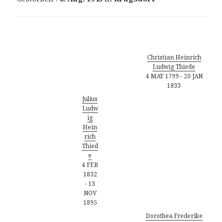
Vorfahren
Christian Heinrich
Ludwig Thiede
4 MAY 1799
-
20 JAN
1833
Julius
Ludw
ig
Hein
rich
Thied
e
4 FEB
1832
-
13
NOV
1895
Dorothea Frederike