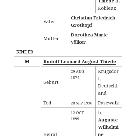
Thiede
in
Koblenz
Christian Friedrich
Vater
Grotkopf
Dorothea Marie
Mutter
Völker
KINDER
M
Rudolf Leonard August Thiede
Krugsdor
29 AUG
1874
f,
Geburt
Deutschl
and
Tod
Pasewalk
28 SEP 1936
to
12 OCT
1899
Auguste
Wilhelmi
Heirat
ne