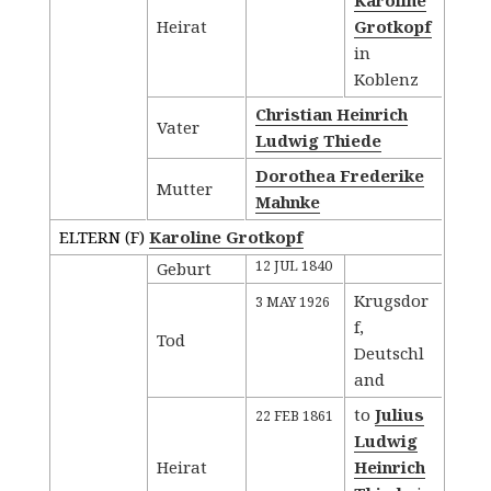
Heirat
Grotkopf
in
Koblenz
Christian Heinrich
Vater
Ludwig Thiede
Dorothea Frederike
Mutter
Mahnke
ELTERN (
F
)
Karoline Grotkopf
12 JUL 1840
Geburt
Krugsdor
3 MAY 1926
f,
Tod
Deutschl
and
to
Julius
22 FEB 1861
Ludwig
Heirat
Heinrich