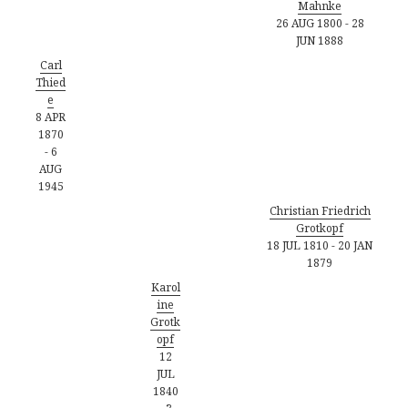
Mahnke
26 AUG 1800
-
28
JUN 1888
Carl
Thied
e
8 APR
1870
-
6
AUG
1945
Christian Friedrich
Grotkopf
18 JUL 1810
-
20 JAN
1879
Karol
ine
Grotk
opf
12
JUL
1840