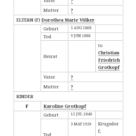
Vater
?
Mutter
?
ELTERN (
F
)
Dorothea Marie Völker
5 AUG 1868
Geburt
9 JUN 1888
Tod
to
Christian
Heirat
Friedrich
Grotkopf
Vater
?
Mutter
?
KINDER
F
Karoline Grotkopf
12 JUL 1840
Geburt
Krugsdor
3 MAY 1926
f,
Tod