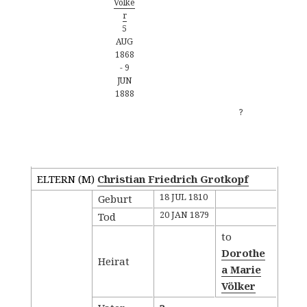
Völke
r
5
AUG
1868
-
9
JUN
1888
?
Familiengruppenblatt - Kind
ELTERN (
M
)
Christian Friedrich Grotkopf
18 JUL 1810
Geburt
20 JAN 1879
Tod
to
Dorothe
Heirat
a Marie
Völker