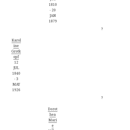
1810
-
20
JAN
1879
?
Karol
ine
Grotk
opf
12
JUL
1840
-
3
MAY
1926
?
Dorot
hea
Mari
e