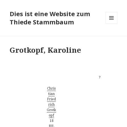
Dies ist eine Website zum
Thiede Stammbaum
MENÜ
UND
WIDGETS
Grotkopf, Karoline
Vorfahren
?
Chris
tian
Fried
rich
Grotk
opf
18
JUL