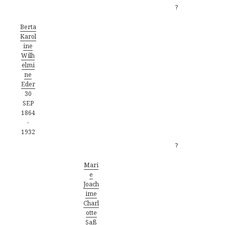
?
Berta
Karol
ine
Wilh
elmi
ne
Eder
30
SEP
1864
-
1932
?
Mari
e
Joach
ime
Charl
otte
Saß