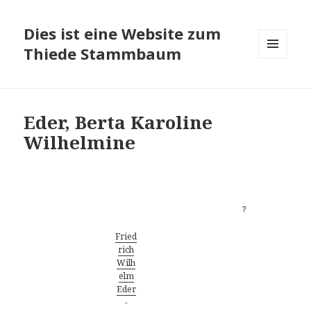
Dies ist eine Website zum
Thiede Stammbaum
MENÜ
UND
WIDGETS
Eder, Berta Karoline
Wilhelmine
Vorfahren
?
Fried
rich
Wilh
elm
Eder
-